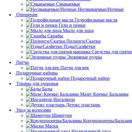
Смываемые
Несмываемые/Ночные
Очищение
Гидрофильные масла
Гели и пенки
Мыло для лица
Скрабы
Пилинги/Скатки
Пэды/Салфетки
Средства для сняти
Энзимные пудры
Патчи
Патчи для век
Подарочные наборы
Подарочный набор
Товары для здоровья
Бады
Мази\ Кремы\ Бальзамы
Ингалятор
Детокс пластырь
Уход за волосами
Шампуни
Кондиционеры/Бальзам
Маски
Несмываемый уход