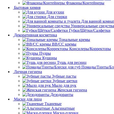
Флаконы/Контейнеры
Бытовая химия
Для кухни
Для стирки
Для ванной комнат
Универсальные средства
Губки/Щётки/Салфетки
Декоративная косметика
Тональные кремы
ВВ/СС кремы
Консилеры/Корректоры
Пудры
Кушоны
Тушь для ресниц
Помады/Тинты/Бле
Личная гигиена
Зубные пасты
Зубные щетки
Мыло для рук
Женская гигиена
Дезодоранты
Маски для лица
Тканевые
Альгинатные
Маски-пленки