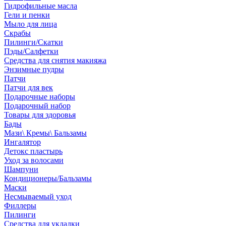
Гидрофильные масла
Гели и пенки
Мыло для лица
Скрабы
Пилинги/Скатки
Пэды/Салфетки
Средства для снятия макияжа
Энзимные пудры
Патчи
Патчи для век
Подарочные наборы
Подарочный набор
Товары для здоровья
Бады
Мази\ Кремы\ Бальзамы
Ингалятор
Детокс пластырь
Уход за волосами
Шампуни
Кондиционеры/Бальзамы
Маски
Несмываемый уход
Филлеры
Пилинги
Средства для укладки