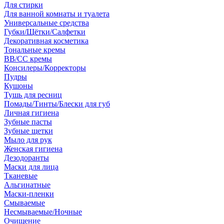
Для стирки
Для ванной комнаты и туалета
Универсальные средства
Губки/Щётки/Салфетки
Декоративная косметика
Тональные кремы
ВВ/СС кремы
Консилеры/Корректоры
Пудры
Кушоны
Тушь для ресниц
Помады/Тинты/Блески для губ
Личная гигиена
Зубные пасты
Зубные щетки
Мыло для рук
Женская гигиена
Дезодоранты
Маски для лица
Тканевые
Альгинатные
Маски-пленки
Смываемые
Несмываемые/Ночные
Очищение