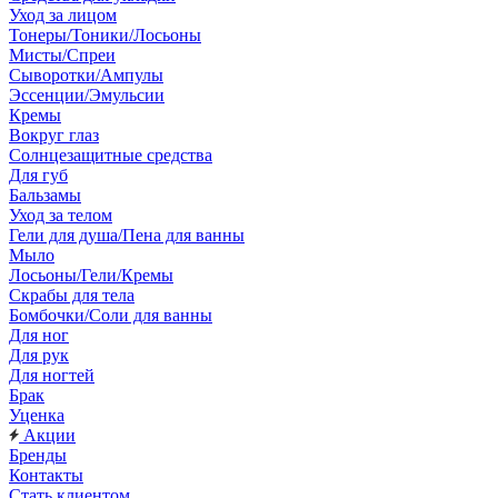
Уход за лицом
Тонеры/Тоники/Лосьоны
Мисты/Спреи
Сыворотки/Ампулы
Эссенции/Эмульсии
Кремы
Вокруг глаз
Солнцезащитные средства
Для губ
Бальзамы
Уход за телом
Гели для душа/Пена для ванны
Мыло
Лосьоны/Гели/Кремы
Скрабы для тела
Бомбочки/Соли для ванны
Для ног
Для рук
Для ногтей
Брак
Уценка
Акции
Бренды
Контакты
Стать клиентом