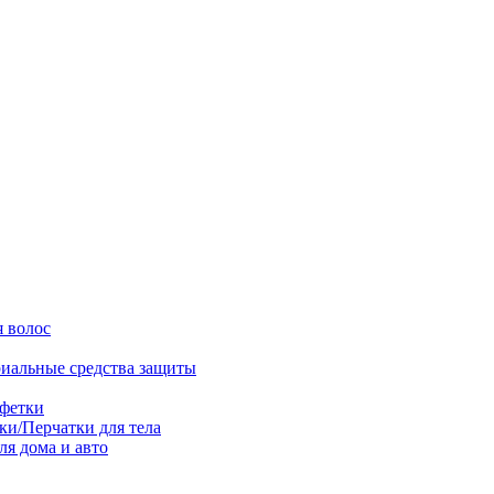
я волос
иальные средства защиты
фетки
и/Перчатки для тела
я дома и авто