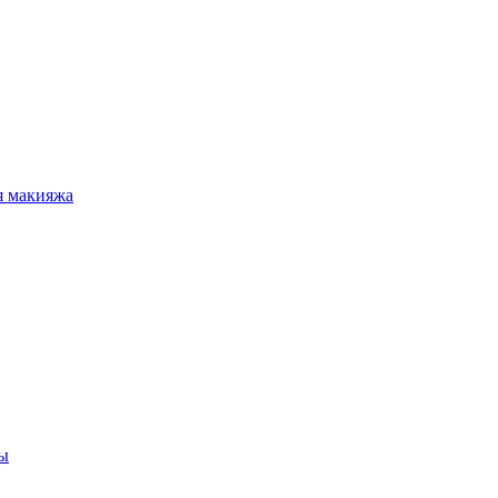
я макияжа
ы